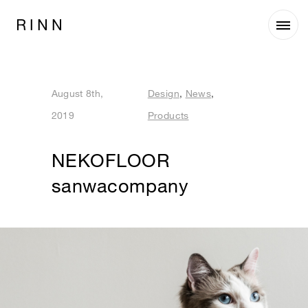
August 8th,
Design
,
News
,
2019
Products
NEKOFLOOR
sanwacompany