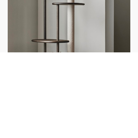
March 21st, 2023
Design
,
News
,
Products
Greige & smoked oak